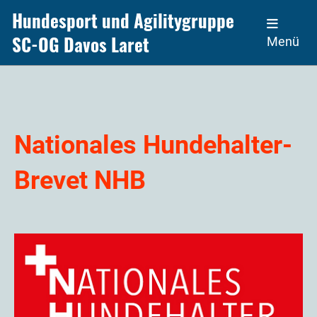
Hundesport und Agilitygruppe
SC-OG Davos Laret
Menü
Nationales Hundehalter-
Brevet NHB